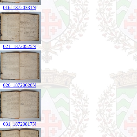
016_18720331N
021_18720525N
026_18720620N
031_18720817N