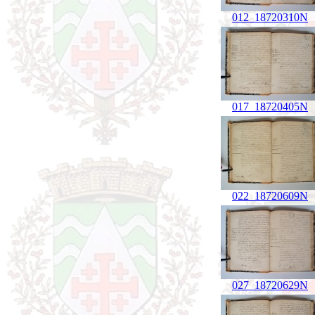
012_18720310N
017_18720405N
022_18720609N
027_18720629N