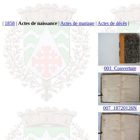
|
1858
|
Actes de naissance
|
Actes de mariage
|
Actes de décès
|
001_Couverture
007_18720126N