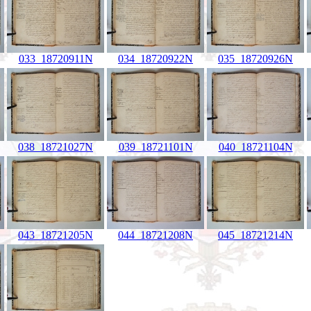
033_18720911N
034_18720922N
035_18720926N
038_18721027N
039_18721101N
040_18721104N
043_18721205N
044_18721208N
045_18721214N