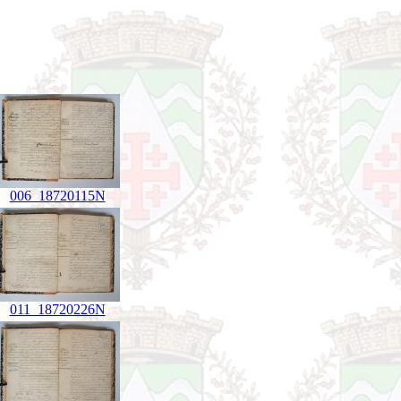
006_18720115N
011_18720226N