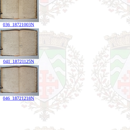
036_18721003N
041_18721125N
046_18721218N