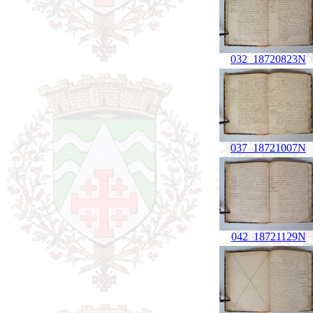
032_18720823N
037_18721007N
042_18721129N